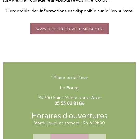
sur-Vienne (collège Jean-Baptiste-Camille Corot).
L’ensemble des informations est disponible sur le lien suivant
www.clg-corot.ac-limoges.fr
1 Place de la Rose
Le Bourg
87700 Saint-Yrieix-sous-Aixe
05 55 03 81 86
Horaires d'ouvertures
Mardi, jeudi et samedi : 9h à 12h30