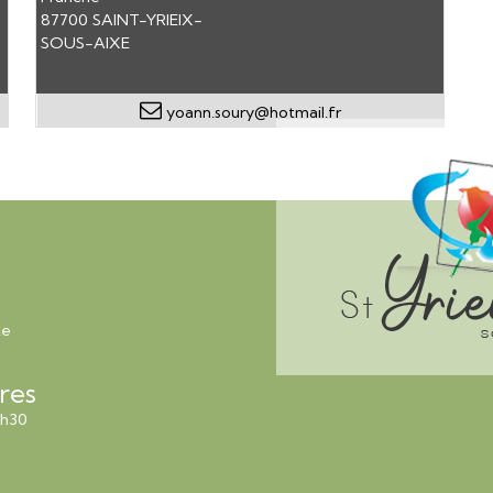
87700 SAINT-YRIEIX-
SOUS-AIXE
yoann.soury@hotmail.fr
xe
res
2h30