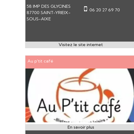
58 IMP DES GLYCINES
06 20 27 69 70
87700 SAINT-YRIEIX-
SOUS-AIXE
Au p'tit café