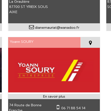
La Graulière
8
87700 ST YRIEIX SOUS
S
AIXE
dianemauriat@wanadoo.fr
Yoann SOURY
74 Route de Bonne
06 71 88 54 14
Franche