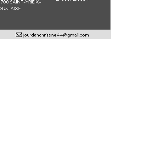
7700 SAINT-YRIEIX-
OUS-AIXE
jourdanchristine44@gmail.com