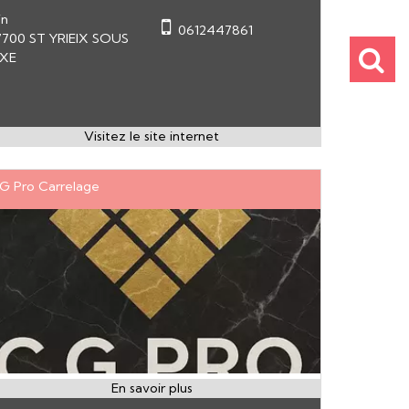
in
0612447861
7700 ST YRIEIX SOUS
IXE
G Pro Carrelage