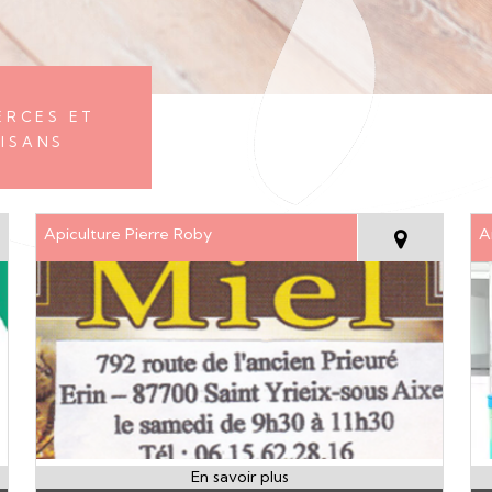
rces et
isans
Apiculture Pierre Roby
A