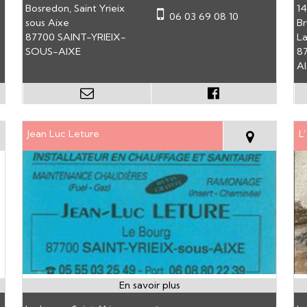
Bosredon, Saint Yrieix
14
06 03 69 08 10
sous Aixe
B
87700 SAINT-YRIEIX-
La
SOUS-AIXE
8
A
Jean Luc Leture
L