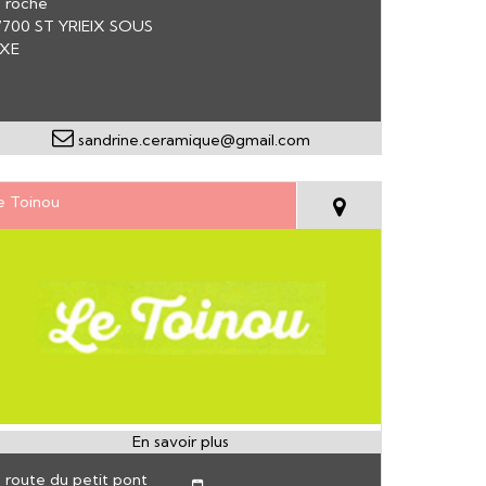
 roche
7700 ST YRIEIX SOUS
IXE
sandrine.ceramique@gmail.com
e Toinou
 route du petit pont