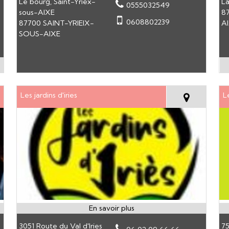
Le bourg, Saint-Yriex-
La
0555032549
sous-AIXE
8
0608802239
87700 SAINT-YRIEIX-
A
SOUS-AIXE
Les jardins d'iries
L
3051 Route du Val d'Iries
75