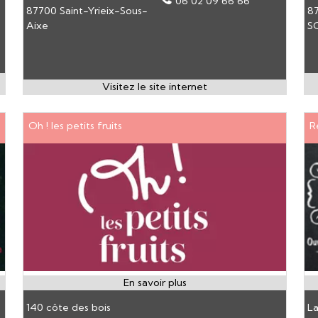
06 02 09 66 66
87700 Saint-Yrieix-Sous-
8
Aixe
S
Oh ! les petits fruits
R
140 côte des bois
L