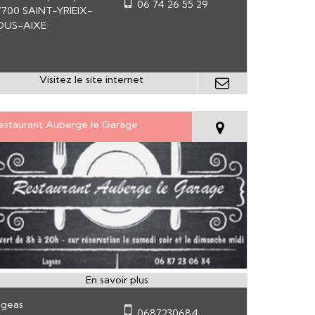
06 74 26 55 29
7700 SAINT-YRIEIX-
OUS-AIXE
estaurant Auberge le Garage
ageas
0687230684