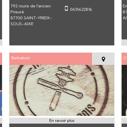
792 route de l'ancien
Er
0615622816
Prieuré
8
87700 SAINT-YRIEIX-
A
SOUS-AIXE
Barbabois
C