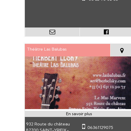
Théâtre Las Balubas
932 Route du château
06361129075
87700 SAINT-YRIEIX-