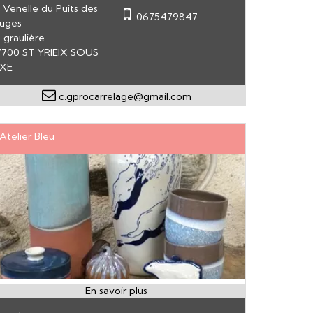
 Venelle du Puits des
0675479847
ruges
 graulière
7700 ST YRIEIX SOUS
IXE
c.gprocarrelage@gmail.com
’Atelier Bleu