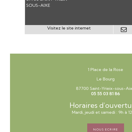
SOUS-AIXE
1 Place de la Rose
Le Bourg
87700 Saint-Yrieix-sous-Ai
05 55 03 81 86
Horaires d'ouvertu
Mardi, jeudi et samedi : 9h à 1
NOUS ECRIRE