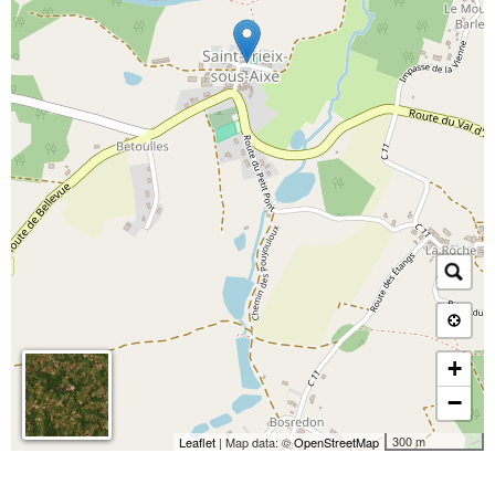
+
−
300 m
Leaflet
| Map data: ©
OpenStreetMap