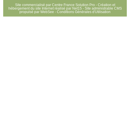
Site commercialisé par Centre France Solution Pro
-
Création et
hébergement du site Internet réalisé par Net15
-
Site administrable CMS
propulsé par WebSee
-
Conditions Générales d'Utilisation