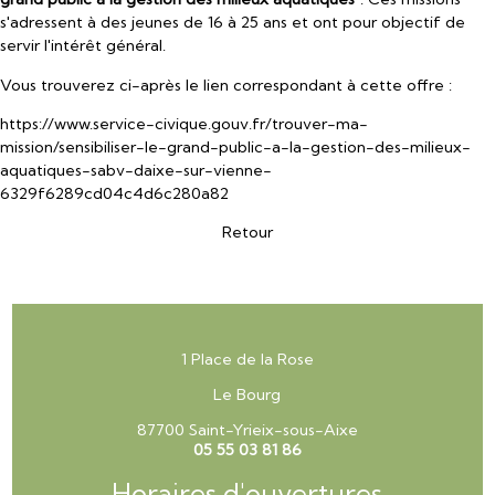
s'adressent à des jeunes de 16 à 25 ans et ont pour objectif de
servir l'intérêt général.
Vous trouverez ci-après le lien correspondant à cette offre :
https://www.service-civique.gouv.fr/trouver-ma-
mission/sensibiliser-le-grand-public-a-la-gestion-des-milieux-
aquatiques-sabv-daixe-sur-vienne-
6329f6289cd04c4d6c280a82
Retour
1 Place de la Rose
Le Bourg
87700 Saint-Yrieix-sous-Aixe
05 55 03 81 86
Horaires d'ouvertures