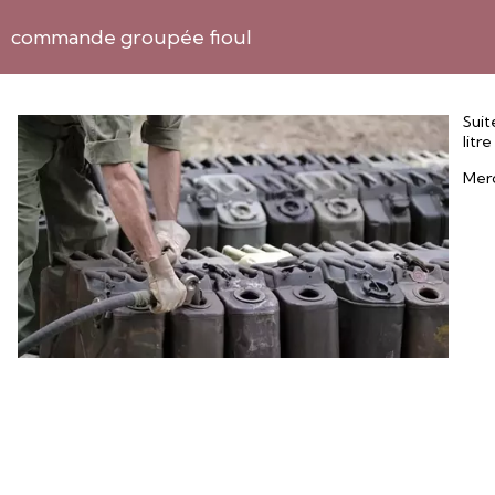
commande groupée fioul
Suit
litre
Merc